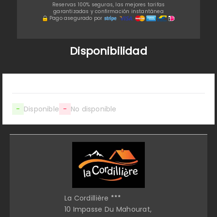
Reservas 100% seguras, las mejores tarifas
garantizadas y confirmación instantánea
Pago asegurado por
Disponibilidad
-
Disponible
-
No disponible
La Cordillière
10 Impasse Du Mahourat,