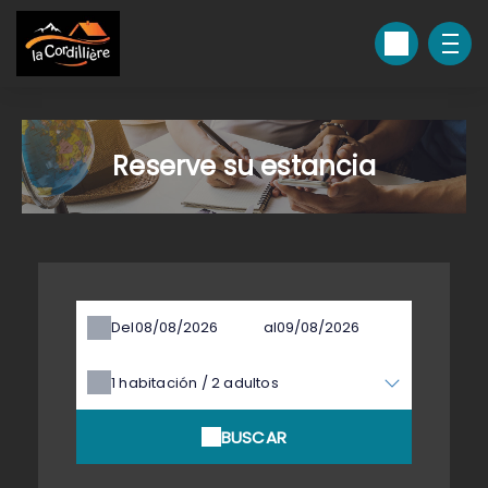
Reserve su estancia
Del
al
1
habitación /
2
adultos
BUSCAR