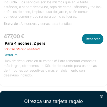
Incluido :
Los servicios son los mismos que en la tarifa
estándar, a saber: desayuno, ropa de cama (sábanas y toallas),
artículos de aseo, limpieza, uso del jardín, salón común,
comedor común y cocina para comidas ligeras.
Excluido :
Almuerzos y cenas, tasa turística.
477,00 €
Reservar
Para 4 noches,
2
pers.
Solo 1 habitación pendiente
Cerrar
¡10% de descuento en tu estancia! Para fomentar estancias
más largas, ofrecemos un 10% de descuento para estancias
de 4 noches consecutivas o más en alojamiento con
desayuno incluido.
Ofrezca una tarjeta regalo