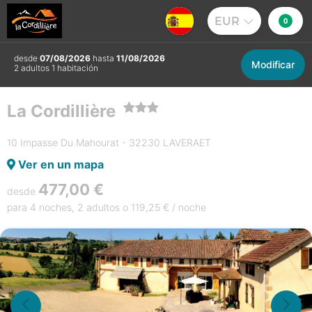
EUR
0
desde
07/08/2026
hasta
11/08/2026
Modificar
2 adultos 1 habitación
La Cordillière
10 Impasse Du Mahourat - 32230 LAVERAET
Ver en un mapa
477,00 €
desde
para 4 noches, 2 adultos o 119,25 € / noche