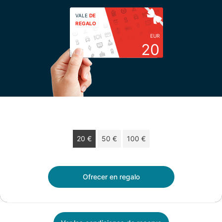
VALE
DE
REGALO
EUR
20
Escoja su importe
20 €
50 €
100 €
Vale de regalo de 20 € válido 12 meses.
Ofrecer en regalo