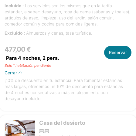
Incluido :
Los servicios son los mismos que en la tarifa
estándar, a saber: desayuno, ropa de cama (sábanas y toallas),
artículos de aseo, limpieza, uso del jardín, salón común,
comedor común y cocina para comidas ligeras.
Excluido :
Almuerzos y cenas, tasa turística.
477,00 €
Reservar
Para 4 noches,
2
pers.
Solo 1 habitación pendiente
Cerrar
¡10% de descuento en tu estancia! Para fomentar estancias
más largas, ofrecemos un 10% de descuento para estancias
de 4 noches consecutivas o más en alojamiento con
desayuno incluido.
Casa del desierto