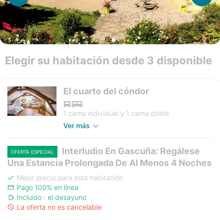
Elegir su habitación desde 3 disponible
El cuarto del cóndor
1 cama individual y 1 cama doble
Ver más
Interludio En Gascuña: Regálese
OFERTA ESPECIAL
Una Estancia Prolongada De Al Menos 4 Noches
Mejor precio para esta habitación
Pago 100% en línea
Incluido : el desayuno
La oferta no es cancelable