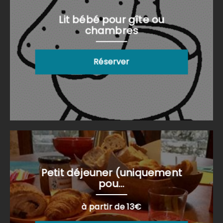
Lit bébé pour gîte ou
chambres
Réserver
Petit déjeuner (uniquement
pou...
à partir de 13€