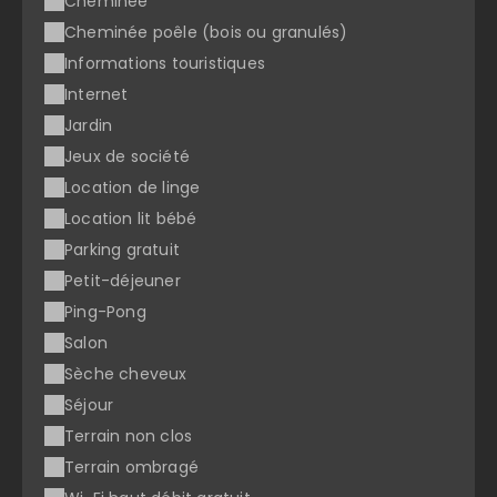
Cheminée
Cheminée poêle (bois ou granulés)
Informations touristiques
Internet
Jardin
Jeux de société
Location de linge
Location lit bébé
Parking gratuit
Petit-déjeuner
Ping-Pong
Salon
Sèche cheveux
Séjour
Terrain non clos
Terrain ombragé