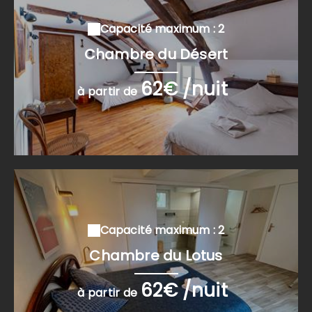
Capacité maximum : 2
Chambre du Désert
62€ /nuit
à partir de
Capacité maximum : 2
Chambre du Lotus
62€ /nuit
à partir de