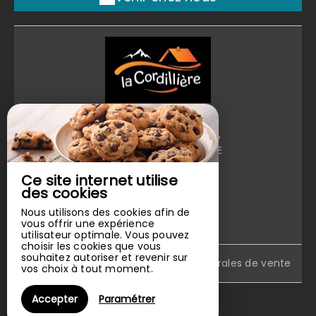
La Cordillière
10 Impasse Du Mahourat,
32230 LAVERAET - FRANCE
+33 6 14 48 00 51
Ce site internet utilise
Contacter par email
des cookies
Nous utilisons des cookies afin de
vous offrir une expérience
utilisateur optimale. Vous pouvez
choisir les cookies que vous
souhaitez autoriser et revenir sur
Mentions légales
|
Conditions générales de vente
vos choix à tout moment.
Accepter
Paramétrer