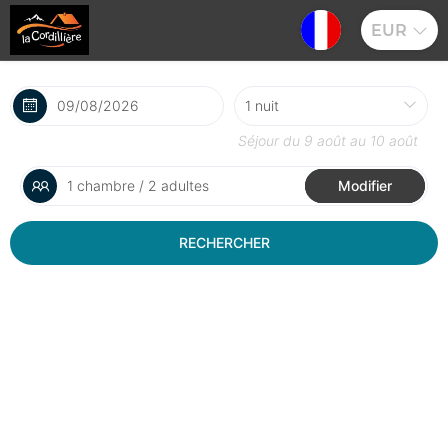
EUR
Séjour du
9 août
au
10 août
1 chambre / 2 adultes
Modifier